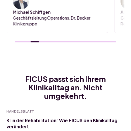
Michael Schiffgen
Anne
Geschäftsleitung Operations, Dr. Becker
Gesch
Klinikgruppe
Rehab
FICUS passt sich Ihrem
Klinikalltag an. Nicht
umgekehrt.
HANDELSBLATT
KI in der Rehabilitation: Wie FICUS den Klinikalltag
verändert