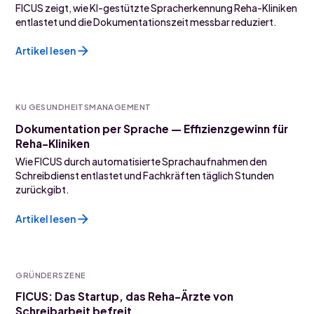
FICUS zeigt, wie KI-gestützte Spracherkennung Reha-Kliniken
entlastet und die Dokumentationszeit messbar reduziert.
Artikel lesen
KU GESUNDHEITSMANAGEMENT
Dokumentation per Sprache — Effizienzgewinn für
Reha-Kliniken
Wie FICUS durch automatisierte Sprachaufnahmen den
Schreibdienst entlastet und Fachkräften täglich Stunden
zurückgibt.
Artikel lesen
GRÜNDERSZENE
FICUS: Das Startup, das Reha-Ärzte von
Schreibarbeit befreit