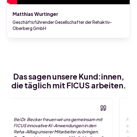
Matthias Wurtinger
Geschäftsführender Gesellschafter der Rehaktiv-
Oberberg GmbH
Das sagen unsere Kund:innen,
die täglich mit FICUS arbeiten.
Bei Dr. Becker freuen wir uns gemeinsam mit
FICUS
FICUS innovative KI-Anwendungen in den
schon
Reha-Alltag unserer Mitarbeiter zu bringen.
feste