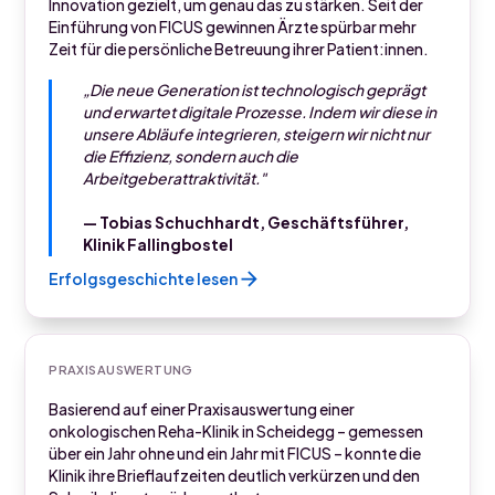
Innovation gezielt, um genau das zu stärken. Seit der
Einführung von FICUS gewinnen Ärzte spürbar mehr
Zeit für die persönliche Betreuung ihrer Patient:innen.
„Die neue Generation ist technologisch geprägt
und erwartet digitale Prozesse. Indem wir diese in
unsere Abläufe integrieren, steigern wir nicht nur
die Effizienz, sondern auch die
Arbeitgeberattraktivität."
— Tobias Schuchhardt, Geschäftsführer,
Klinik Fallingbostel
Erfolgsgeschichte lesen
PRAXISAUSWERTUNG
Basierend auf einer Praxisauswertung einer
onkologischen Reha-Klinik in Scheidegg – gemessen
über ein Jahr ohne und ein Jahr mit FICUS – konnte die
Klinik ihre Brieflaufzeiten deutlich verkürzen und den