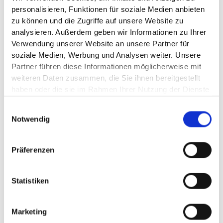
personalisieren, Funktionen für soziale Medien anbieten 
zu können und die Zugriffe auf unsere Website zu 
analysieren. Außerdem geben wir Informationen zu Ihrer 
Dr. Rasmus Rothe
Verwendung unserer Website an unsere Partner für 
Beiratsmitglied und Investor
soziale Medien, Werbung und Analysen weiter. Unsere 
Co-Gründer des KI-Venture Studios und Venture Capital
Partner führen diese Informationen möglicherweise mit 
Fonds Merantix sowie Initiator des AI Campus Berlin und des KI
weiteren Daten zusammen, die Sie ihnen bereitgestellt 
Bundesverbands. Führender KI-Pionier und Unternehmer in
haben oder die sie im Rahmen Ihrer Nutzung der Dienste 
Deutschland.
gesammelt haben.
Einwilligungsauswahl
Notwendig
Präferenzen
Starke Partner. Gemeinsame
Statistiken
Mission.
Marketing
INVESTIERT IN FICUS