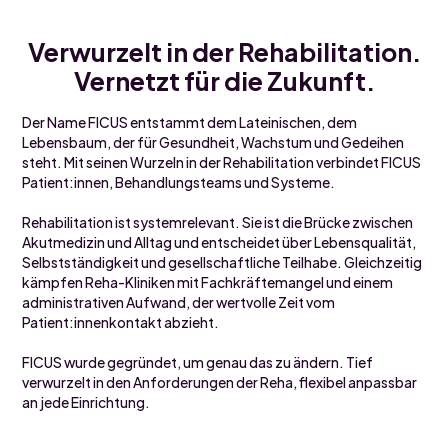
Verwurzelt in der Rehabilitation.
Vernetzt für die Zukunft.
Der Name FICUS entstammt dem Lateinischen, dem
Lebensbaum, der für Gesundheit, Wachstum und Gedeihen
steht. Mit seinen Wurzeln in der Rehabilitation verbindet FICUS
Patient:innen, Behandlungsteams und Systeme.
Rehabilitation ist systemrelevant. Sie ist die Brücke zwischen
Akutmedizin und Alltag und entscheidet über Lebensqualität,
Selbstständigkeit und gesellschaftliche Teilhabe. Gleichzeitig
kämpfen Reha-Kliniken mit Fachkräftemangel und einem
administrativen Aufwand, der wertvolle Zeit vom
Patient:innenkontakt abzieht.
FICUS wurde gegründet, um genau das zu ändern. Tief
verwurzelt in den Anforderungen der Reha, flexibel anpassbar
an jede Einrichtung.