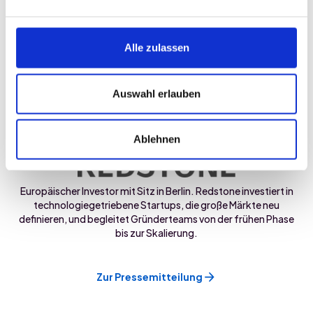
Alle zulassen
KI-Venture Capital Fonds, 2016 von Dr. Rasmus Rothe und
Adrian Locher gegründet. Als Initiator des Merantix AI Campus
Berlin und des KI Bundesverbands steht Merantix für führende
Auswahl erlauben
KI-Expertise in Deutschland.
Ablehnen
Europäischer Investor mit Sitz in Berlin. Redstone investiert in
technologiegetriebene Startups, die große Märkte neu
definieren, und begleitet Gründerteams von der frühen Phase
bis zur Skalierung.
Zur Pressemitteilung