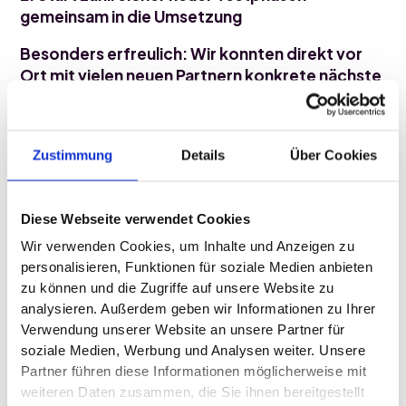
gemeinsam in die Umsetzung
Besonders erfreulich: Wir konnten direkt vor
Ort mit vielen neuen Partnern konkrete nächste
Schritte einleiten. Zahlreiche Pilotprojekte und
Testphasen wurden vereinbart – ein
Meilenstein für die Weiterentwicklung unserer
Zustimmung
Details
Über Cookies
KI-Lösungen im Reha-Alltag.
FICUS wird getestet – dort, wo medizinische
Diese Webseite verwendet Cookies
Dokumentation den Alltag bestimmt.
Wir verwenden Cookies, um Inhalte und Anzeigen zu 
3. Ein starkes Netzwerk – die Reha-Community
personalisieren, Funktionen für soziale Medien anbieten 
lebt Zusammenarbeit
zu können und die Zugriffe auf unsere Website zu 
analysieren. Außerdem geben wir Informationen zu Ihrer 
Das Reha-Kolloquium war ein lebendiger
Verwendung unserer Website an unsere Partner für 
Austausch innerhalb einer engagierten
soziale Medien, Werbung und Analysen weiter. Unsere 
Fachcommunity. Der offene Dialog mit
Partner führen diese Informationen möglicherweise mit 
Ärzt:innen, Therapeut:innen, IT-
weiteren Daten zusammen, die Sie ihnen bereitgestellt 
Verantwortlichen und Klinikleitungen hat uns