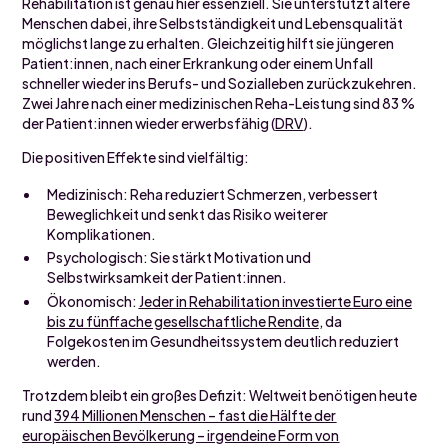
Rehabilitation ist genau hier essenziell. Sie unterstützt ältere
Menschen dabei, ihre Selbstständigkeit und Lebensqualität
möglichst lange zu erhalten. Gleichzeitig hilft sie jüngeren
Patient:innen, nach einer Erkrankung oder einem Unfall
schneller wieder ins Berufs- und Sozialleben zurückzukehren.
Zwei Jahre nach einer medizinischen Reha-Leistung sind 83 %
der Patient:innen wieder erwerbsfähig (
DRV
).
Die positiven Effekte sind vielfältig:
Medizinisch: Reha reduziert Schmerzen, verbessert
Beweglichkeit und senkt das Risiko weiterer
Komplikationen.
Psychologisch: Sie stärkt Motivation und
Selbstwirksamkeit der Patient:innen.
Ökonomisch:
Jeder in Rehabilitation investierte Euro eine
bis zu fünffache gesellschaftliche Rendite
, da
Folgekosten im Gesundheitssystem deutlich reduziert
werden.
Trotzdem bleibt ein großes Defizit: Weltweit benötigen heute
rund
394 Millionen Menschen – fast die Hälfte der
europäischen Bevölkerung – irgendeine Form von