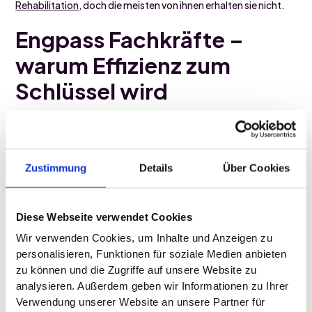
Rehabilitation
, doch die meisten von ihnen erhalten sie nicht.
Engpass Fachkräfte –
warum Effizienz zum
Schlüssel wird
Neben dem steigenden Bedarf verschärft sich eine weitere
Herausforderung: der Fachkräftemangel. Laut
OECD
wird
mehr als ein Drittel der Ärzt:innen in der EU bis 2030 in Rente
gehen. Schon heute fehlen 1,2 Millionen Ärzt:innen, Pflegende
Zustimmung
Details
Über Cookies
und Hebammen in Europa. Die
WHO
warnt sogar vor einem
weltweiten Mangel von 11 Millionen Gesundheitsfachkräften
bis 2030.
Diese Webseite verwendet Cookies
Für Reha-Kliniken bedeutet das: Der Bedarf an Leistungen
Wir verwenden Cookies, um Inhalte und Anzeigen zu 
wächst, während die verfügbare medizinische und
personalisieren, Funktionen für soziale Medien anbieten 
therapeutische Kapazität sinkt. Effizienzsteigerungen und
digitale Unterstützung werden daher zu entscheidenden
zu können und die Zugriffe auf unsere Website zu 
Faktoren, um Fachkräfte zu entlasten und ihnen mehr Zeit für
analysieren. Außerdem geben wir Informationen zu Ihrer 
die eigentliche Behandlung zu geben.
Verwendung unserer Website an unsere Partner für 