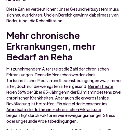
Diese Zahlen verdeutlichen: Unser Gesundheitssystem muss
sich neu ausrichten. Und ein Bereich gewinnt dabei massiv an
Bedeutung: die Rehabilitation.
Mehr chronische
Erkrankungen, mehr
Bedarf an Reha
Mit zunehmendem Alter steigt die Zahl der chronischen
Erkrankungen. Denn die Menschen werden dank
fortschrittlicher Medizin und Lebensbedingungen zwar immer
älter, doch nur die wenigsten altern gesund.
Bereits heute
leben 36% der über 65-Jährigen in der EU mit mindestens zwei
chronischen Krankheiten.
Aber auch die erwerbsfähige
Bevölkerung ist betroffen: Ein Viertel der Menschen im
Arbeitsalter leidet an einer chronischen Erkrankung
,
begünstigt durch Faktoren wie Bewegungsmangel, Stress
oder ungesunde Arbeitsbedingungen.